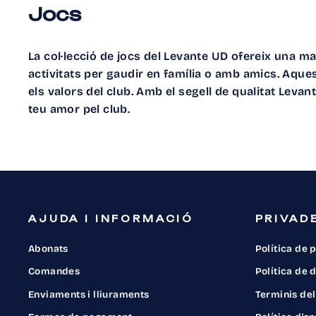
Jocs
La col·lecció de jocs del Levante UD ofereix una mane
activitats per gaudir en família o amb amics. Aqu
els valors del club. Amb el segell de qualitat Lev
teu amor pel club.
AJUDA I INFORMACIÓ
PRIVADE
Abonats
Política de 
Comandes
Política de
Enviaments i lliuraments
Terminis del