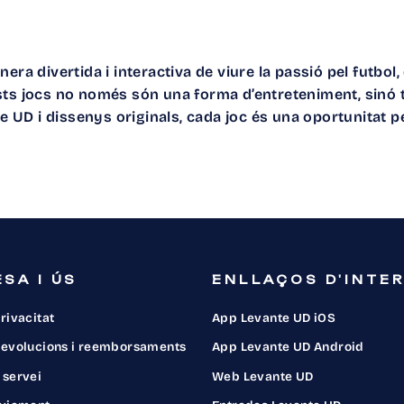
ra divertida i interactiva de viure la passió pel futbol, d
ests jocs no només són una forma d’entreteniment, sinó
ante UD i dissenys originals, cada joc és una oportunita
SA I ÚS
ENLLAÇOS D'INTE
privacitat
App Levante UD iOS
 devolucions i reemborsaments
App Levante UD Android
 servei
Web Levante UD