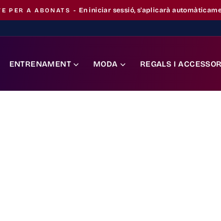
En iniciar sessió, s'aplicarà automàticam
E PER A ABONATS -
Pausa
la
presentació
ENTRENAMENT
MODA
REGALS I ACCESSOR