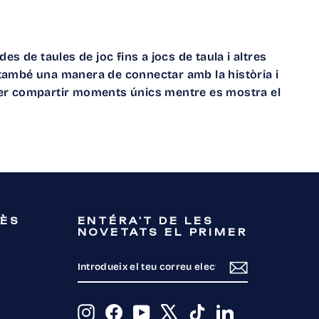
es de taules de joc fins a jocs de taula i altres
 també una manera de connectar amb la història i
t per compartir moments únics mentre es mostra el
RÈS
ENTÉRA'T DE LES
NOVETATS EL PRIMER
INTRODUEIX
SUBSCRIU-
EL
TE
TEU
CORREU
ELECTRÒNIC
Instagram
Facebook
YouTube
X
TikTok
LinkedIn