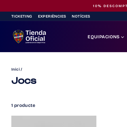
Saltar
10% DESCOMPT
al
TICKETING
EXPERIÈNCIES
NOTÍCIES
contingut
Tienda
EQUIPACIONS
Oficial
Levante Unión Deportiva
Inici
/
Jocs
1 producte