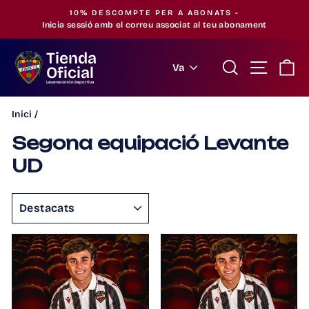
Saltar
10% DESCOMPTE PER A ABONATS -
al
Inicia sessió amb el correu associat al teu abonament
Pausa
contingut
la
Tienda
presentació
Buscar
Navegac
Ci
Idioma
Va
Oficial
Levante Unión Deportiva
Inici
/
Segona equipació Levante
UD
ORDENAR