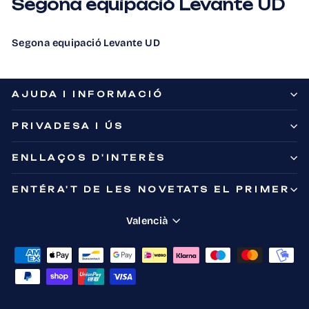
Segona equipació Levante UD
Segona equipació Levante UD
AJUDA I INFORMACIÓ
PRIVADESA I ÚS
ENLLAÇOS D'INTERÈS
ENTÉRA'T DE LES NOVETATS EL PRIMER
Idioma
Valencià