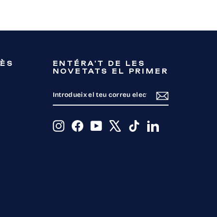
RÈS
ENTÉRA'T DE LES
NOVETATS EL PRIMER
INTRODUEIX
SUBSCRIU-
EL
TE
TEU
CORREU
ELECTRÒNIC
Instagram
Facebook
YouTube
X
TikTok
LinkedIn