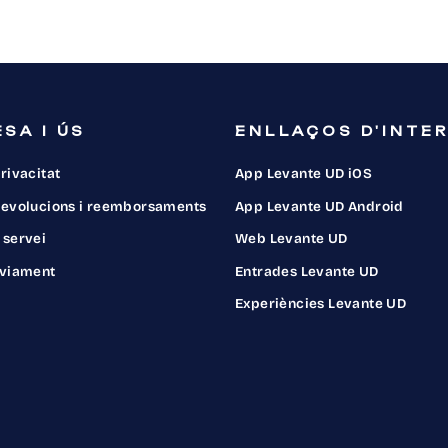
SA I ÚS
ENLLAÇOS D'INTE
privacitat
App Levante UD iOS
 devolucions i reemborsaments
App Levante UD Android
 servei
Web Levante UD
nviament
Entrades Levante UD
Experiències Levante UD