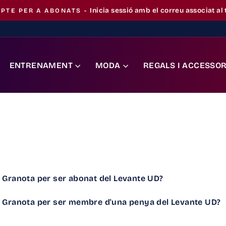
Inicia sessió amb el correu associat a
PTE PER A ABONATS -
Pausa
la
presentació
ENTRENAMENT
MODA
REGALS I ACCESSOR
a Granota per ser abonat del Levante UD?
da Granota per ser membre d'una penya del Levante UD?