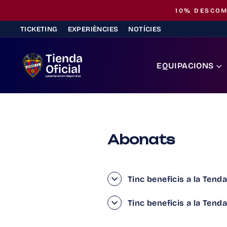
Saltar
10% DESCOM
al
TICKETING
EXPERIÈNCIES
NOTÍCIES
contingut
Tienda
EQUIPACIONS
Oficial
Levante Unión Deportiva
Abonats
Tinc beneficis a la Tend
Tinc beneficis a la Ten