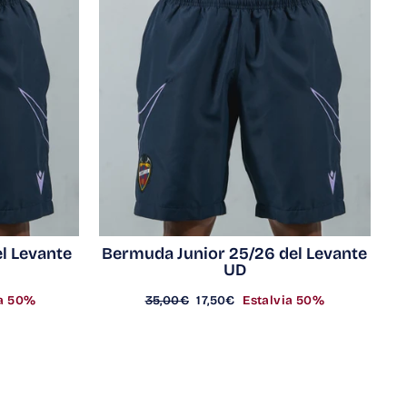
l Levante
Bermuda Junior 25/26 del Levante
UD
Preu
Preu
ia 50%
35,00€
17,50€
Estalvia 50%
regular
d'oferta