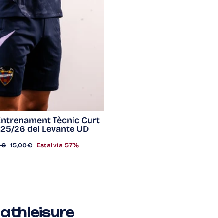
Entrenament Tècnic Curt
 25/26 del Levante UD
Preu
0€
15,00€
Estalvia 57%
ar
d'oferta
athleisure