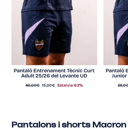
Pantaló Entrenament Tècnic Curt
Pantaló 
Adult 25/26 del Levante UD
Junior
Preu
Preu
Preu
40,00€
15,00€
Estalvia 63%
35,0
regular
d'oferta
regul
Pantalons i shorts Macron 