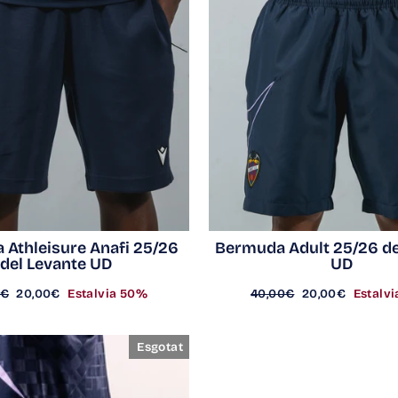
Athleisure Anafi 25/26
Bermuda Adult 25/26 de
del Levante UD
UD
Preu
Preu
Preu
0€
20,00€
Estalvia 50%
40,00€
20,00€
Estalv
ar
d'oferta
regular
d'oferta
Esgotat