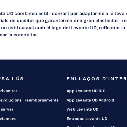
nte UD
combinen estil i confort per adaptar-se a la teva 
als de qualitat que garanteixen una gran elasticitat i r
 un estil casual amb el logo del Levante UD, reflectint l
icar la comoditat.
SA I ÚS
ENLLAÇOS D'INTE
privacitat
App Levante UD iOS
 devolucions i reemborsaments
App Levante UD Android
 servei
Web Levante UD
nviament
Entrades Levante UD