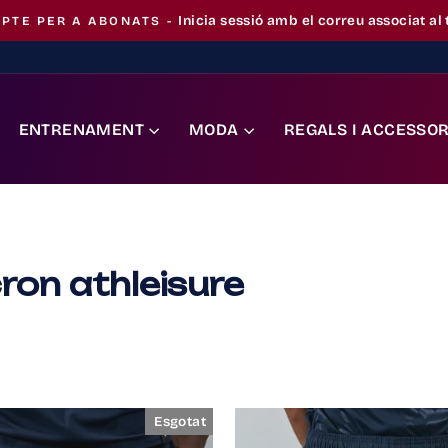
En iniciar sessió, s'aplicarà automàti
PTE PER A ABONATS -
Pausa
la
presentació
ENTRENAMENT
MODA
REGALS I ACCESSOR
ron athleisure
Esgotat