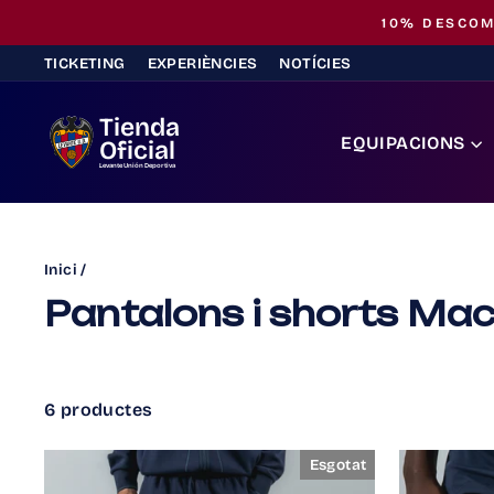
Saltar
10% DESCOM
al
TICKETING
EXPERIÈNCIES
NOTÍCIES
contingut
Tienda
EQUIPACIONS
Oficial
Levante Unión Deportiva
Inici
/
Pantalons i shorts Mac
6 productes
Esgotat