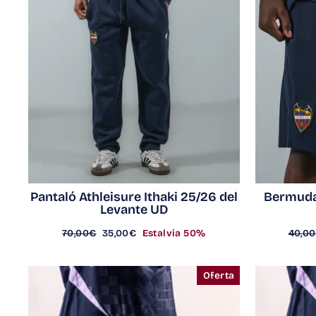
Pantaló Athleisure Ithaki 25/26 del
Bermuda 
Levante UD
Preu
Preu
Preu
70,00€
35,00€
Estalvia 50%
40,0
regular
d'oferta
regul
Oferta