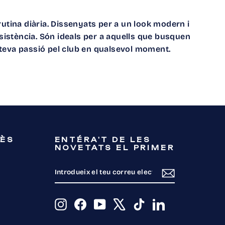
rutina diària. Dissenyats per a un look modern i
esistència. Són ideals per a aquells que busquen
a teva passió pel club en qualsevol moment.
RÈS
ENTÉRA'T DE LES
NOVETATS EL PRIMER
INTRODUEIX
SUBSCRIU-
EL
TE
TEU
CORREU
ELECTRÒNIC
Instagram
Facebook
YouTube
X
TikTok
LinkedIn