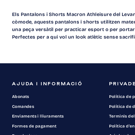
Els
Pantalons i Shorts Macron Athleisure del Leva
còmode, aquests pantalons i shorts utilitzen materi
una peça versàtil per practicar esport o per portar
Perfectes per a qui vol un look atlètic sense sacrif
AJUDA I INFORMACIÓ
PRIVADE
Abonats
Política de 
Comandes
Política de
Enviaments i lliuraments
Terminis del
Formes de pagament
Política d'e