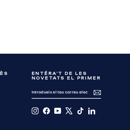
RÈS
ENTÉRA'T DE LES
NOVETATS EL PRIMER
INTRODUEIX
SUBSCRIU-
EL
TE
TEU
CORREU
ELECTRÒNIC
Instagram
Facebook
YouTube
X
TikTok
LinkedIn