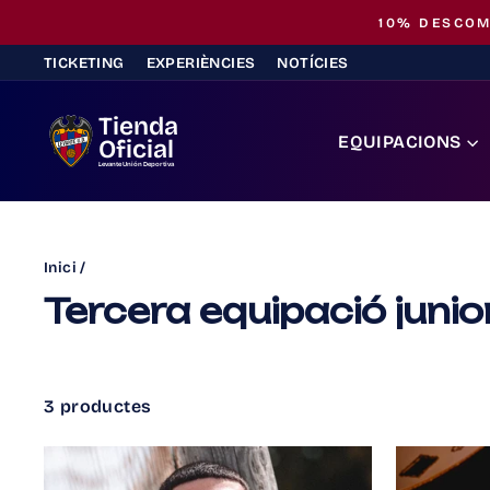
Saltar
a sessió amb el correu associat al teu abonament
al
TICKETING
EXPERIÈNCIES
NOTÍCIES
contingut
Tienda
EQUIPACIONS
Oficial
Levante Unión Deportiva
Inici
/
Tercera equipació juni
3 productes