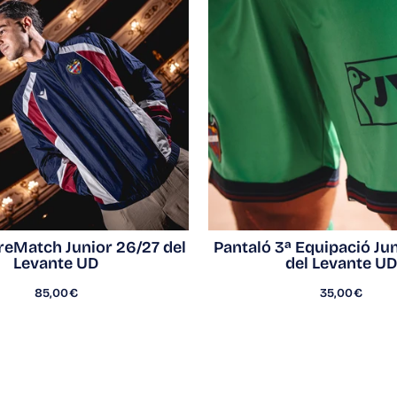
reMatch Junior 26/27 del
Pantaló 3ª Equipació Ju
Levante UD
del Levante UD
85,00€
35,00€