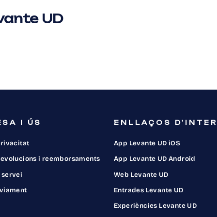
evante UD
SA I ÚS
ENLLAÇOS D'INTE
privacitat
App Levante UD iOS
 devolucions i reemborsaments
App Levante UD Android
 servei
Web Levante UD
nviament
Entrades Levante UD
Experiències Levante UD