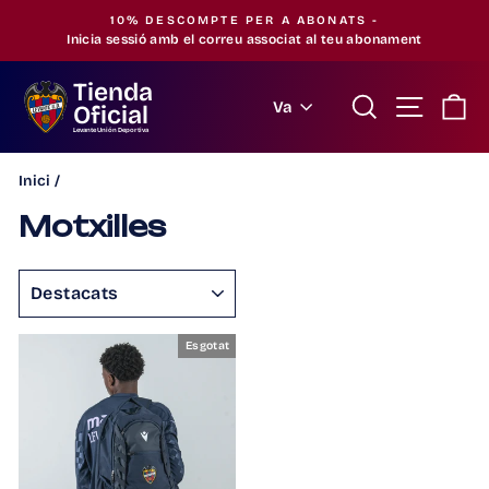
Saltar
10% DESCOMPTE PER A ABONATS -
al
Inicia sessió amb el correu associat al teu abonament
Pausa
contingut
la
Tienda
presentació
Buscar
Navegac
Ci
Idioma
Va
Oficial
Levante Unión Deportiva
Inici
/
Motxilles
ORDENAR
Esgotat