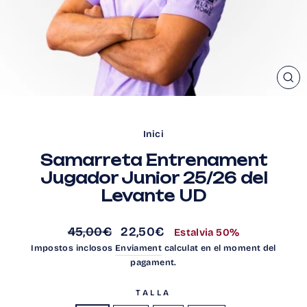
TA
Inici
Samarreta Entrenament
Jugador Junior 25/26 del
Levante UD
Preu
Preu
45,00€
22,50€
Estalvia 50%
regular
d'oferta
Impostos inclosos
Enviament
calculat en el moment del
pagament.
TALLA