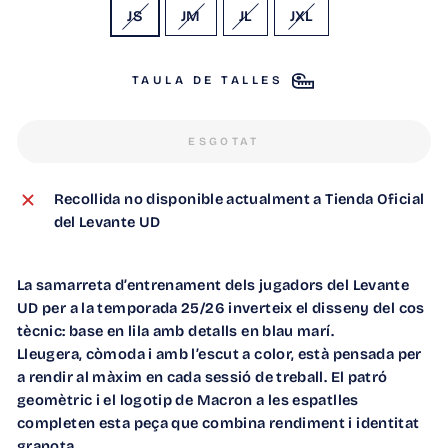
JS
JM
JL
JXL
TAULA DE TALLES
ESGOTAT
Recollida no disponible actualment a
Tienda Oficial
del Levante UD
La samarreta d’entrenament dels jugadors del Levante
UD per a la temporada 25/26 inverteix el disseny del cos
tècnic: base en lila amb detalls en blau marí.
Lleugera, còmoda i amb l’escut a color, està pensada per
a rendir al màxim en cada sessió de treball. El patró
geomètric i el logotip de Macron a les espatlles
completen esta peça que combina rendiment i identitat
granota.