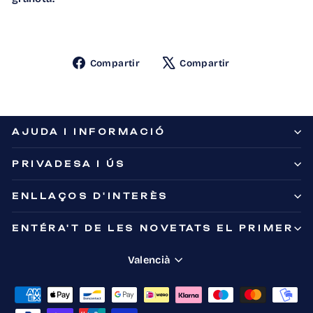
Compartir
Compartir
Compartir
Compartir
en
en
Facebook
X
AJUDA I INFORMACIÓ
PRIVADESA I ÚS
ENLLAÇOS D'INTERÈS
ENTÉRA'T DE LES NOVETATS EL PRIMER
Idioma
Valencià