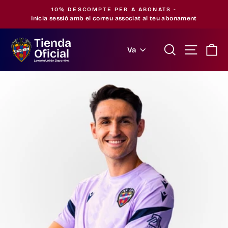
Saltar
10% DESCOMPTE PER A ABONATS -
al
Inicia sessió amb el correu associat al teu abonament
Pausa
contingut
la
Tienda
presentació
Buscar
Navegac
Ci
Idioma
Va
Oficial
Levante Unión Deportiva