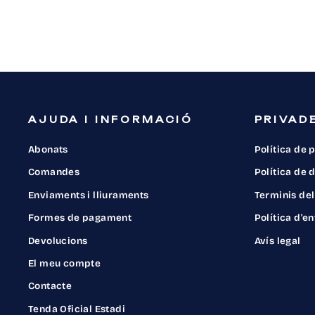
AJUDA I INFORMACIÓ
PRIVADE
Abonats
Política de 
Comandes
Política de
Enviaments i lliuraments
Terminis del
Formes de pagament
Política d'e
Devolucions
Avís legal
El meu compte
Contacte
Tenda Oficial Estadi