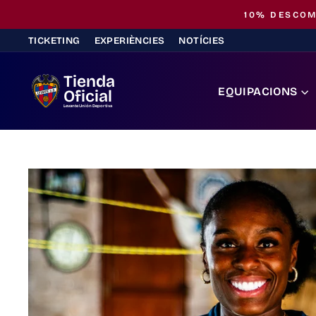
Saltar
al
TICKETING
EXPERIÈNCIES
NOTÍCIES
contingut
Tienda
EQUIPACIONS
Oficial
Levante Unión Deportiva