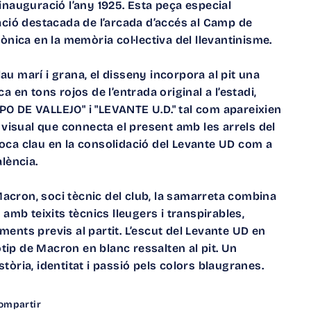
inauguració l’any 1925. Esta peça especial
ració destacada de l’arcada d’accés al Camp de
cònica en la memòria col·lectiva del llevantinisme.
u marí i grana, el disseny incorpora al pit una
a en tons rojos de l’entrada original a l’estadi,
O DE VALLEJO" i "LEVANTE U.D." tal com apareixien
l visual que connecta el present amb les arrels del
oca clau en la consolidació del Levante UD com a
alència.
cron, soci tècnic del club, la samarreta combina
, amb teixits tècnics lleugers i transpirables,
ents previs al partit. L’escut del Levante UD en
gotip de Macron en blanc ressalten al pit. Un
tòria, identitat i passió pels colors blaugranes.
tir
Compartir
ompartir