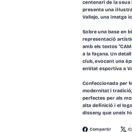
centenari de la seua 
presenta una il·lust
Vallejo, una imatge i
Sobre una base en bla
representació artístic
amb els textos "CAMP
a la façana. Un detal
club, evocant una èp
entitat esportiva a V
Confeccionada per Ma
modernitat i tradició
perfectes per als mom
alta definició i el lo
disseny que uneix his
Compar
Compartir
C