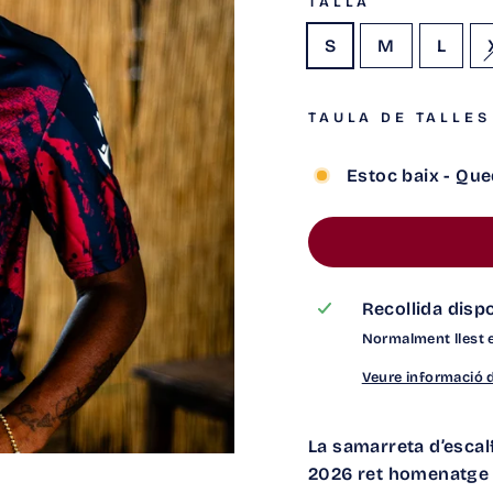
TALLA
S
M
L
TAULA DE TALLES
Estoc baix - Que
Recollida disp
Normalment llest 
Veure informació d
La samarreta d’esca
2026 ret homenatge a