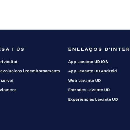
en
Faceb
SA I ÚS
ENLLAÇOS D'INTE
privacitat
App Levante UD iOS
 devolucions i reemborsaments
App Levante UD Android
 servei
Web Levante UD
nviament
Entrades Levante UD
Experiències Levante UD