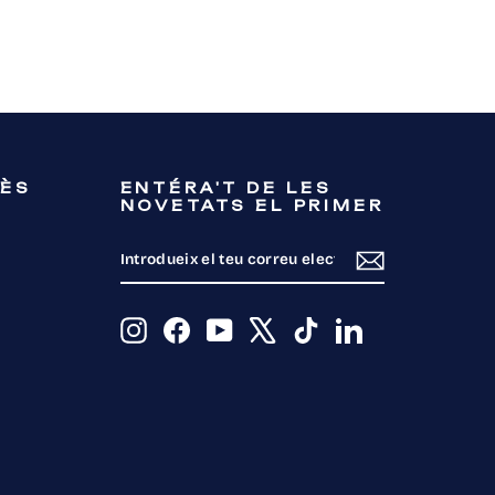
en
ook
X
RÈS
ENTÉRA'T DE LES
NOVETATS EL PRIMER
INTRODUEIX
SUBSCRIU-
EL
TE
TEU
CORREU
ELECTRÒNIC
Instagram
Facebook
YouTube
X
TikTok
LinkedIn