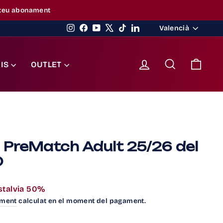
 sessió, s'aplicarà automàticament en el checkout
Idioma
Instagram
Facebook
YouTube
X
TikTok
LinkedIn
Valencià
Inicia sessió
Buscar
Ciste
IS
OUTLET
PreMatch Adult 25/26 del
D
stalvia 50%
ament
calculat en el moment del pagament.